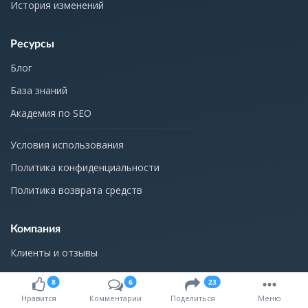
История изменений
Ресурсы
Блог
База знаний
Академия по SEO
Условия использования
Политика конфиденциальности
Политика возврата средств
Компания
Клиенты и отзывы
Бонусы от партнёров
8
6
23
Упоминания в СМИ
Нравится
Комментарии
Поделиться
Меню