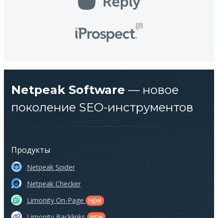
Netpeak Software
— новое
поколение SEO-инструментов
Продукты
Netpeak Spider
Netpeak Checker
Limonity On-Page
NEW
Limonity Backlinks
NEW