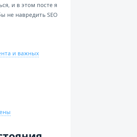
я, и в этом посте я
бы не навредить SEO
ента и важных
шены
стояния