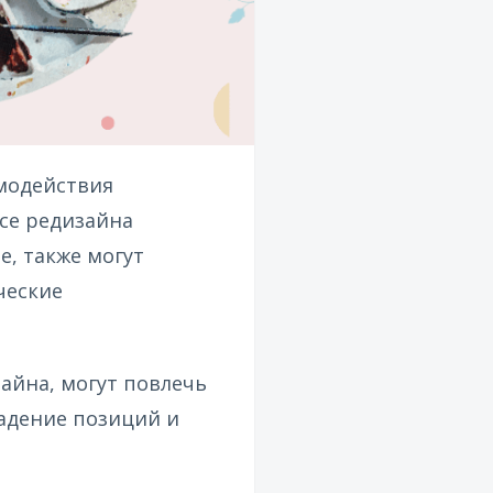
имодействия
ссе редизайна
е, также могут
ческие
айна, могут повлечь
падение позиций и