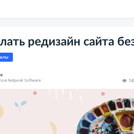
лать редизайн сайта бе
алы
як
14
а в Netpeak Software