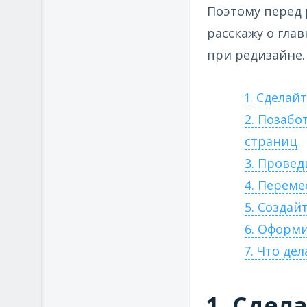
Поэтому перед 
расскажу о гла
при редизайне.
1. Сделай
2. Позабо
страниц
3. Провед
4. Перем
5. Создай
6. Оформи
7. Что де
1. Сдел