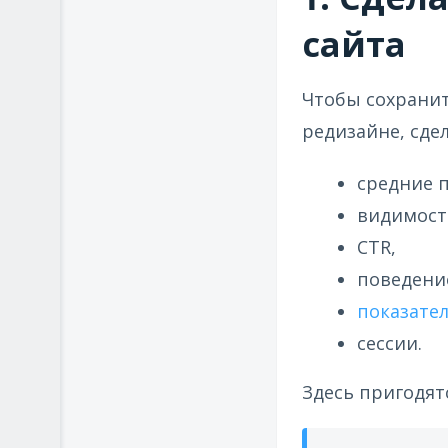
сайта
Чтобы сохранит
редизайне, сде
средние 
видимост
CTR,
поведени
показател
сессии.
Здесь пригодятс