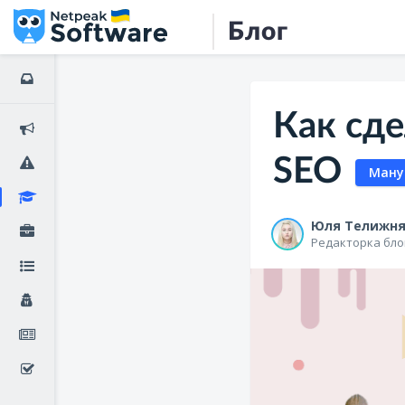
Блог
Как сде
SEO
Ману
Юля Телижн
Редакторка блог