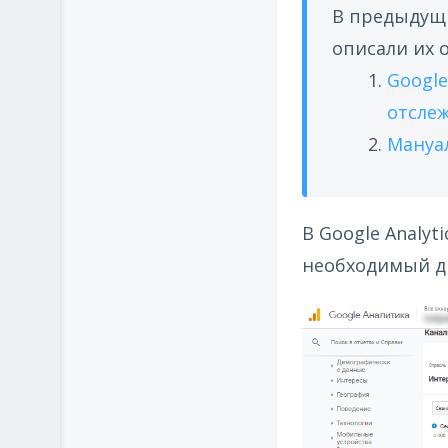
В предыдущи
описали их 
Google
отсле
Мануал
В Google Analyt
необходимый ди