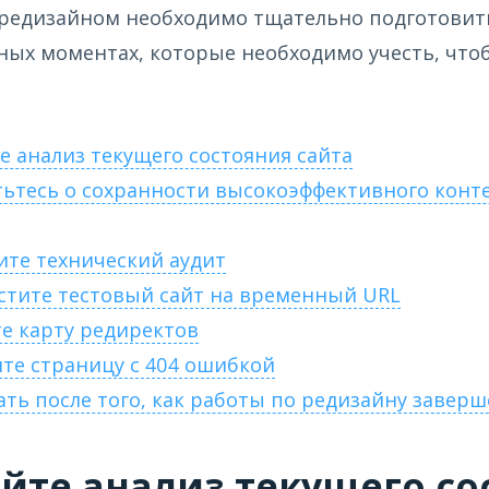
редизайном необходимо тщательно подготовитьс
вных моментах, которые необходимо учесть, что
те анализ текущего состояния сайта
тьтесь о сохранности высокоэффективного конт
ите технический аудит
естите тестовый сайт на временный URL
те карту редиректов
те страницу с 404 ошибкой
лать после того, как работы по редизайну завер
айте анализ текущего со