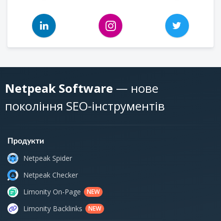
Netpeak Software
— нове
покоління SEO-інструментів
Продукти
Netpeak Spider
Netpeak Checker
Limonity On-Page
NEW
Limonity Backlinks
NEW