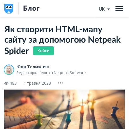
Блог
UK
Як створити HTML-мапу
сайту за допомогою Netpeak
Spider
Кейси
Юля Телижняк
Редакторка блога в Netpeak Software
183
1 травня 2023