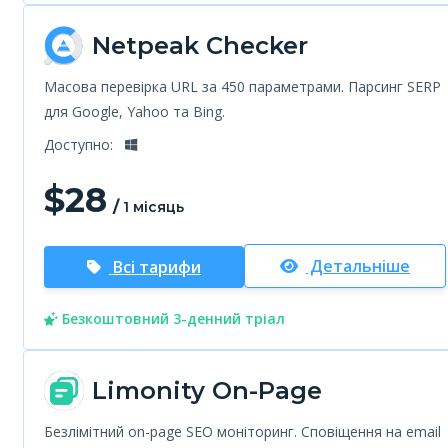
Netpeak Checker
Масова перевірка URL за 450 параметрами. Парсинг SERP
для Google, Yahoo та Bing.
Доступно:
$
28
/
1 місяць
Детальніше
Всі тарифи
Безкоштовний 3-денний тріал
Limonity On-Page
Безлімітний on-page SEO моніторинг. Сповіщення на email