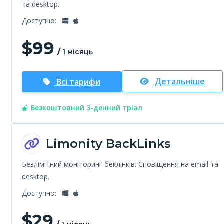
та desktop.
Доступно:
$
99
/
1 місяць
Детальніше
Всі тарифи
Безкоштовний 3-денний тріал
Limonity BackLinks
Безлімітний моніторинг беклінків. Сповіщення на email та
desktop.
Доступно:
$
29