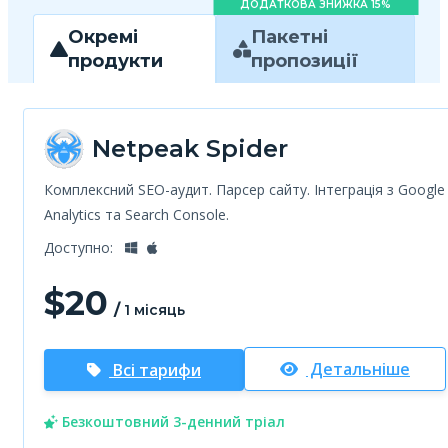
ДОДАТКОВА ЗНИЖКА 15%
Окремі
Пакетні
продукти
пропозиції
Netpeak Spider
Комплексний SEO-аудит. Парсер сайту. Інтеграція з Google
Analytics та Search Console.
Доступно:
$
20
/
1 місяць
Детальніше
Всі тарифи
Безкоштовний 3-денний тріал