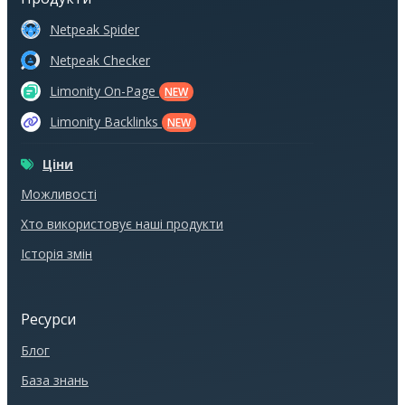
Netpeak Spider
Netpeak Checker
Limonity On-Page
NEW
Limonity Backlinks
NEW
Ціни
Можливості
Хто використовує наші продукти
Історія змін
Ресурси
Блог
База знань