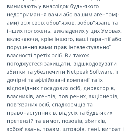
виникають у внаслідок будь-якого
недотримання вами або вашим агентом(-
ами) всіх своїх обов''язків, зобов''язань та
інших положень, викладених у цих Умовах,
включаючи, крім іншого, ваші гарантії або
порушення вами прав інтелектуальної
власності третіх осіб. Ви також
погоджуєтеся захищати, відшкодовувати
збитки та убезпечити Netpeak Software, її
дочірні та афілійовані компанії та їх
відповідних посадових осіб, директорів,
власників, агентів, повірених, акціонерів,
пов''язаних осіб, спадкоємців та
правонаступників, від усіх та будь-яких
претензій та вимог, позовів, збитків,
зобов''язань, травм, штрафів, пені, витрат і