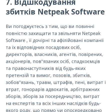
7. Відшкодування
збитків Netpeak Software
Ви погоджуєтесь з тим, що ви повинні
повністю захищати та звільняти Netpeak
Software , її дочірні та афілійовані компанії
та їх відповідних посадових осіб,
директорів, власників, агентів, повірених,
акціонерів, пов''язаних осіб, спадкоємців
та правонаступників від будь-яких
претензій та вимог, позовів, збитків,
зобов''язань, травм, штрафів, пені, витрат і
втрат, гонорарів адвокатів, арбітражних
зборів, зборів за посередництво, витрат
на експертів та всіх інших наслідків будь-
якого роду, що прямо чи опосередковано