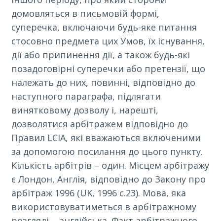
домовляться в письмовій формі,
суперечка, включаючи будь-яке питання
стосовно предмета цих Умов, їх існування,
дії або припинення дії, а також будь-які
позадоговірні суперечки або претензії, що
належать до них, повинні, відповідно до
наступного параграфа, підлягати
винятковому дозволу і, нарешті,
дозволятися арбітражем відповідно до
Правил LCIA, які вважаються включеними
за допомогою посилання до цього пункту.
Кількість арбітрів – один. Місцем арбітражу
є Лондон, Англія, відповідно до Закону про
арбітраж 1996 (UK, 1996 c.23). Мова, яка
використовуватиметься в арбітражному
розгляді, - англійська. Факт арбітражного