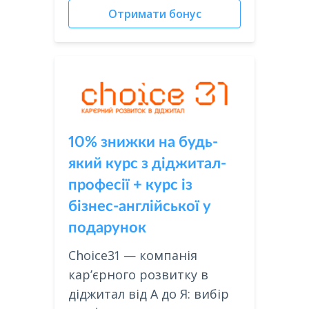
Отримати бонус
10% знижки на будь-
який курс з діджитал-
професії + курс із
бізнес-англійської у
подарунок
Choice31 — компанія
карʼєрного розвитку в
діджитал від А до Я: вибір