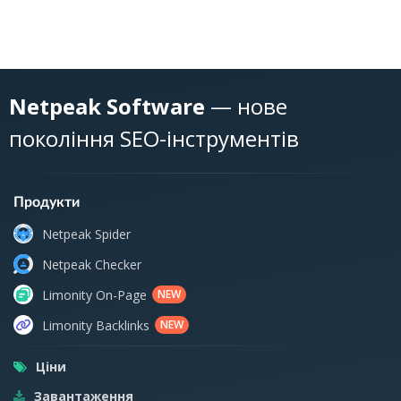
Netpeak Software
— нове
покоління SEO-інструментів
Продукти
Netpeak Spider
Netpeak Checker
Limonity On-Page
NEW
Limonity Backlinks
NEW
Ціни
Завантаження