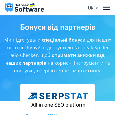
UK
Бонуси від партнерів
Ми підготували
спеціальні бонуси
для наших
клієнтів! Купуйте доступи до Netpeak Spider
або Checker, щоб
отримати знижки від
наших партнерів
на корисні інструменти та
послуги у сфері інтернет-маркетингу.