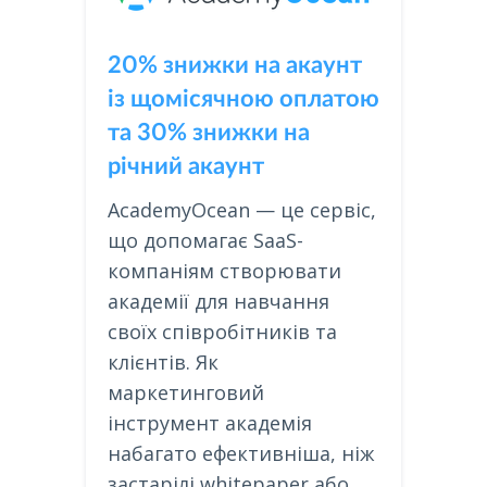
20% знижки на акаунт
із щомісячною оплатою
та 30% знижки на
річний акаунт
AcademyOcean — це сервіс,
що допомагає SaaS-
компаніям створювати
академії для навчання
своїх співробітників та
клієнтів. Як
маркетинговий
інструмент академія
набагато ефективніша, ніж
застарілі whitepaper або