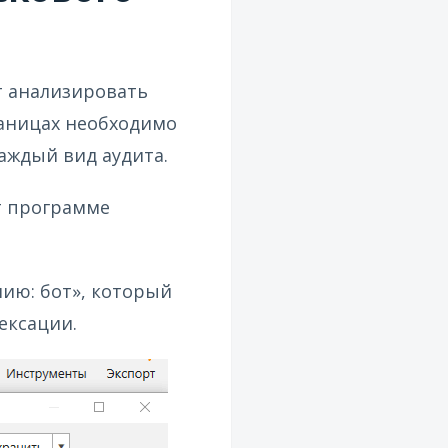
т анализировать
раницах необходимо
каждый вид аудита.
т программе
ию: бот», который
ексации.