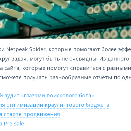
и Netpeak Spider, которые помогают более эфф
руг задач, могут быть не очевидны. Из данного 
та сайта, которые помогут справиться с разны
 сможете получать разнообразные отчёты по одн
й аудит «глазами поискового бота»
для оптимизации краулингового бюджета
на старте продвижения
а Pre-sale