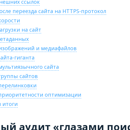
внешних ссылок
после переезда сайта на HTTPS-протокол
скорости
нагрузки на сайт
метаданных
т изображений и медиафайлов
 сайта-гиганта
 мультиязычного сайта
 группы сайтов
 перелинковки
т приоритетности оптимизации
 итоги
рый аудит «глазами пои