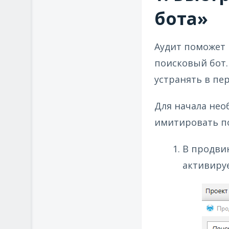
бота»
Аудит поможет 
поисковый бот.
устранять в пе
Для начала нео
имитировать по
В продви
активируе