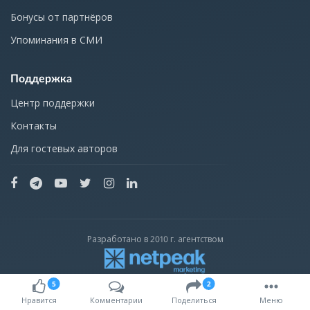
Бонусы от партнёров
Упоминания в СМИ
Поддержка
Центр поддержки
Контакты
Для гостевых авторов
Разработано в 2010 г. агентством
5
2
С 2016 г. — независимы от агентства Netpeak и входят в состав
Нравится
Комментарии
Поделиться
Меню