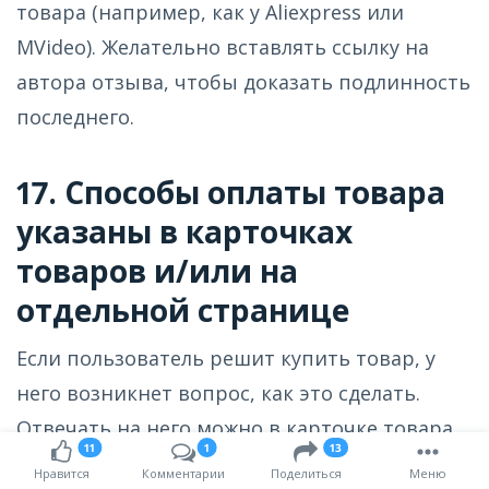
товара (например, как у Aliexpress или
MVideo). Желательно вставлять ссылку на
автора отзыва, чтобы доказать подлинность
последнего.
17. Способы оплаты товара
указаны в карточках
товаров и/или на
отдельной странице
Если пользователь решит купить товар, у
него возникнет вопрос, как это сделать.
Отвечать на него можно в карточке товара,
11
1
13
либо на отдельной вкладке меню. Опишите
Нравится
Комментарии
Поделиться
Меню